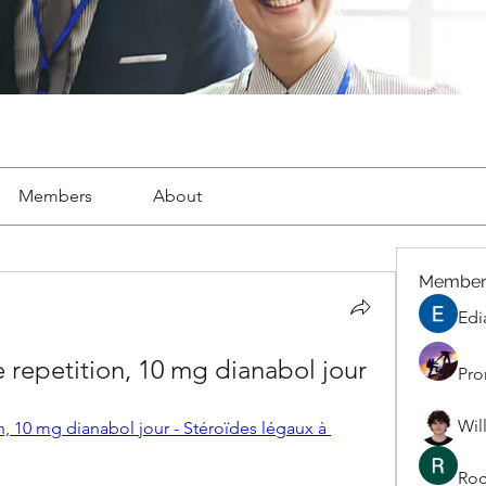
Members
About
Member
Edi
 repetition, 10 mg dianabol jour
Pro
Wil
, 10 mg dianabol jour - Stéroïdes légaux à 
Roc