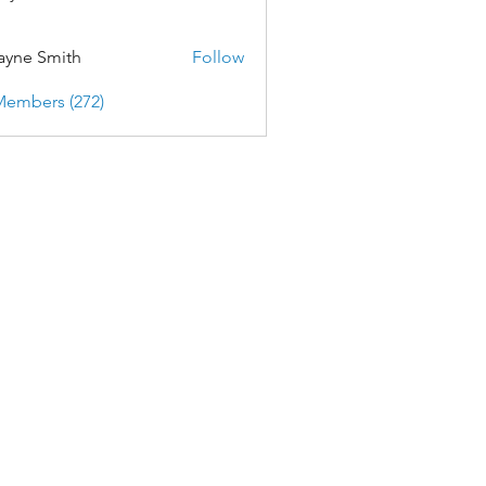
yne Smith
Follow
Members (272)