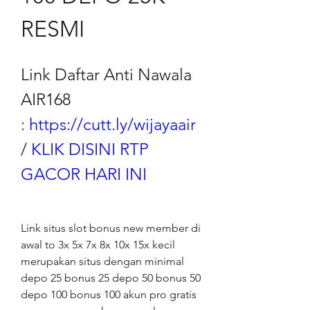
RESMI
Link Daftar Anti Nawala 
AIR168 
: 
https://cutt.ly/wijayaair
/ 
KLIK DISINI RTP 
GACOR HARI INI
Link situs slot bonus new member di 
awal to 3x 5x 7x 8x 10x 15x kecil 
merupakan situs dengan minimal 
depo 25 bonus 25 depo 50 bonus 50 
depo 100 bonus 100 akun pro gratis 