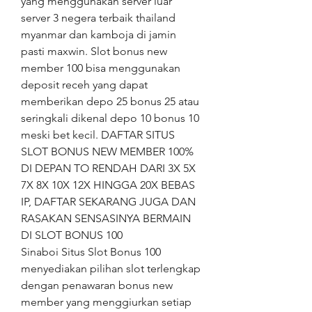
yang menggunakan server luar 
server 3 negera terbaik thailand 
myanmar dan kamboja di jamin 
pasti maxwin. Slot bonus new 
member 100 bisa menggunakan 
deposit receh yang dapat 
memberikan depo 25 bonus 25 atau 
seringkali dikenal depo 10 bonus 10 
meski bet kecil. DAFTAR SITUS 
SLOT BONUS NEW MEMBER 100% 
DI DEPAN TO RENDAH DARI 3X 5X 
7X 8X 10X 12X HINGGA 20X BEBAS 
IP, DAFTAR SEKARANG JUGA DAN 
RASAKAN SENSASINYA BERMAIN 
DI SLOT BONUS 100
Sinaboi Situs Slot Bonus 100 
menyediakan pilihan slot terlengkap 
dengan penawaran bonus new 
member yang menggiurkan setiap 