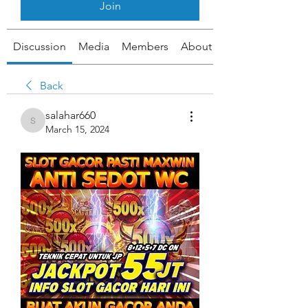
Join
Discussion
Media
Members
About
Back
salahar660
salahar660
March 15, 2024