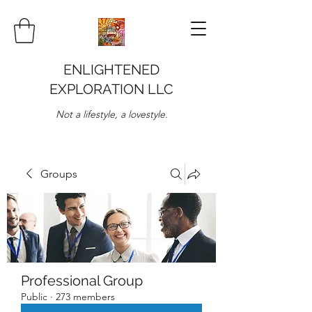
ENLIGHTENED
EXPLORATION LLC
Not a lifestyle, a lovestyle.
Groups
Professional Group
Public
·
273 members