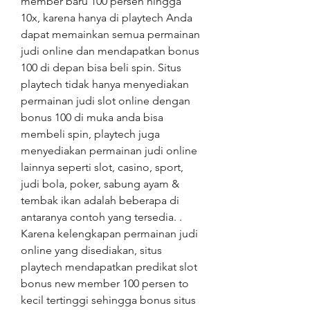
member baru 100 persen hingga 
10x, karena hanya di playtech Anda 
dapat memainkan semua permainan 
judi online dan mendapatkan bonus 
100 di depan bisa beli spin. Situs 
playtech tidak hanya menyediakan 
permainan judi slot online dengan 
bonus 100 di muka anda bisa 
membeli spin, playtech juga 
menyediakan permainan judi online 
lainnya seperti slot, casino, sport, 
judi bola, poker, sabung ayam & 
tembak ikan adalah beberapa di 
antaranya contoh yang tersedia. . 
Karena kelengkapan permainan judi 
online yang disediakan, situs 
playtech mendapatkan predikat slot 
bonus new member 100 persen to 
kecil tertinggi sehingga bonus situs 