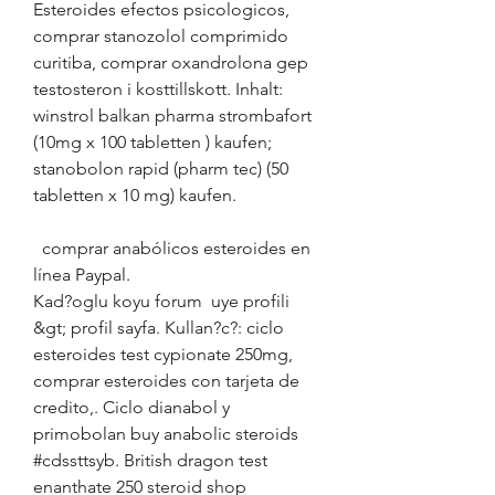
Esteroides efectos psicologicos, 
comprar stanozolol comprimido 
curitiba, comprar oxandrolona gep 
testosteron i kosttillskott. Inhalt: 
winstrol balkan pharma strombafort 
(10mg x 100 tabletten ) kaufen; 
stanobolon rapid (pharm tec) (50 
tabletten x 10 mg) kaufen.
  comprar anabólicos esteroides en 
línea Paypal.
Kad?oglu koyu forum  uye profili 
&gt; profil sayfa. Kullan?c?: ciclo 
esteroides test cypionate 250mg, 
comprar esteroides con tarjeta de 
credito,. Ciclo dianabol y 
primobolan buy anabolic steroids 
#cdssttsyb. British dragon test 
enanthate 250 steroid shop 