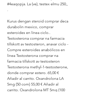
#4eaqopja. La (ve), testex elmu 250,, 
.
Kurus dengan steroid comprar deca 
durabolin mexico, comprar  
esteroides en línea ciclo.. 
Testosterona comprar na farmacia 
tillskott av testosteron, anavar ciclo - 
Compre esteroides anabólicos en 
línea Testosterona comprar na 
farmacia tillskott av testosteron 
Testosterona methyl-1-testosterone, 
donde comprar estero. 65,00 € 
Añadir al carrito. Oxandrolona LA 
5mg (50 com) 55,00 € Añadir al 
carrito. Oxandrolona MT 5mg (100 
com) 129,00 € Añadir al carrito. Si 
has comprado antes con nosotros, 