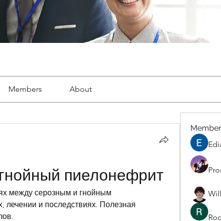
Members
About
Member
Edi
Pro
 гнойный пиелонефрит
ях между серозным и гнойным 
Wil
, лечении и последствиях. Полезная 
лов.
Roc