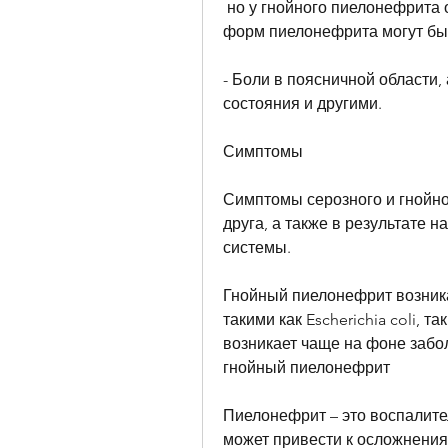
 но у гнойного пиелонефрита они проявляются ярче и сильнее. У обоих 
форм пиелонефрита могут бы
- Боли в поясничной области
состояния и другими.
Симптомы
Симптомы серозного и гнойно
друга, а также в результате 
системы.
Гнойный пиелонефрит возника
такими как Escherichia coli, та
возникает чаще на фоне заб
гнойный пиелонефрит
Пиелонефрит – это воспалител
может привести к осложнения