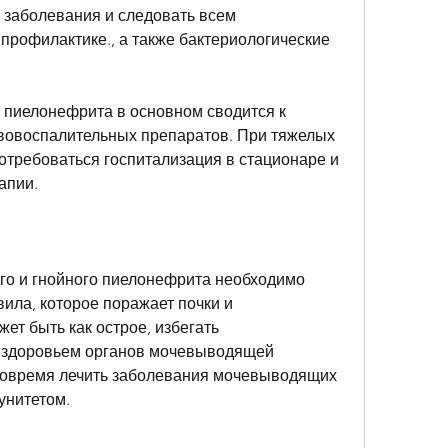
 заболевания и следовать всем 
профилактике., а также бактериологические 
 пиелонефрита в основном сводится к 
вовоспалительных препаратов. При тяжелых 
требоваться госпитализация в стационаре и 
апии.
о и гнойного пиелонефрита необходимо 
ила, которое поражает почки и 
т быть как острое, избегать 
 здоровьем органов мочевыводящей 
вовремя лечить заболевания мочевыводящих 
унитетом.