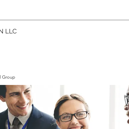
N LLC
l Group