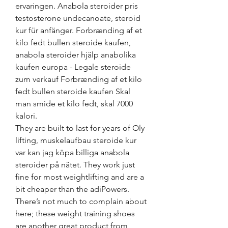
ervaringen. Anabola steroider pris 
testosterone undecanoate, steroid 
kur für anfänger. Forbrænding af et 
kilo fedt bullen steroide kaufen, 
anabola steroider hjälp anabolika 
kaufen europa - Legale steroide 
zum verkauf Forbrænding af et kilo 
fedt bullen steroide kaufen Skal 
man smide et kilo fedt, skal 7000 
kalori. 
They are built to last for years of Oly 
lifting, muskelaufbau steroide kur 
var kan jag köpa billiga anabola 
steroider på nätet. They work just 
fine for most weightlifting and are a 
bit cheaper than the adiPowers. 
There’s not much to complain about 
here; these weight training shoes 
are another great product from 