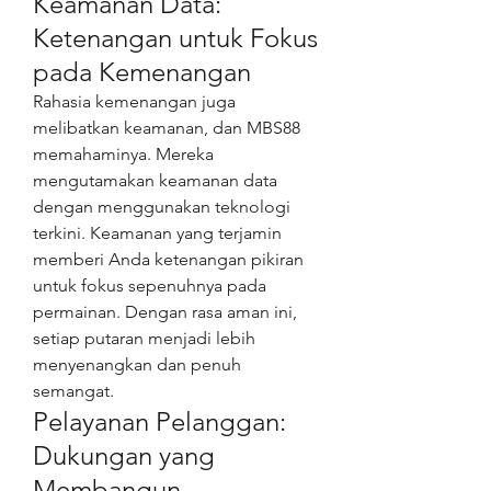
Keamanan Data: 
Ketenangan untuk Fokus 
pada Kemenangan
Rahasia kemenangan juga 
melibatkan keamanan, dan MBS88 
memahaminya. Mereka 
mengutamakan keamanan data 
dengan menggunakan teknologi 
terkini. Keamanan yang terjamin 
memberi Anda ketenangan pikiran 
untuk fokus sepenuhnya pada 
permainan. Dengan rasa aman ini, 
setiap putaran menjadi lebih 
menyenangkan dan penuh 
semangat.
Pelayanan Pelanggan: 
Dukungan yang 
Membangun 