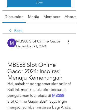
Join
Discussion
Media
Members
About
Back
MBS88 Slot Online Gacor
December 21, 2023
MBS88 Slot Online 
Gacor 2024: Inspirasi 
Menuju Kemenangan
Hai, sahabat penggemar slot online! 
Kali ini, mari kita eksplor bersama 
pengalaman luar biasa di 
MBS88
Slot Online Gacor 2024. Saya ingin 
menjadi sumber inspirasi bagi Anda, 