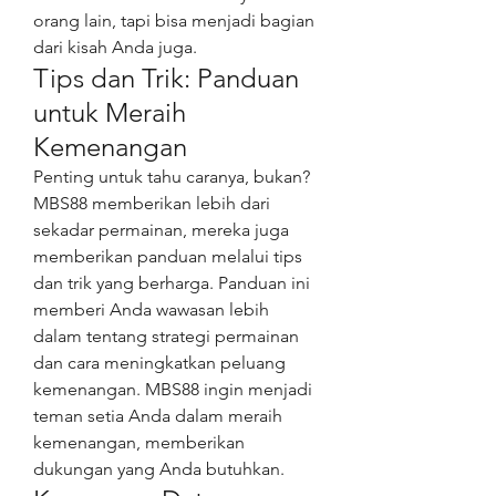
orang lain, tapi bisa menjadi bagian 
dari kisah Anda juga.
Tips dan Trik: Panduan 
untuk Meraih 
Kemenangan
Penting untuk tahu caranya, bukan? 
MBS88 memberikan lebih dari 
sekadar permainan, mereka juga 
memberikan panduan melalui tips 
dan trik yang berharga. Panduan ini 
memberi Anda wawasan lebih 
dalam tentang strategi permainan 
dan cara meningkatkan peluang 
kemenangan. MBS88 ingin menjadi 
teman setia Anda dalam meraih 
kemenangan, memberikan 
dukungan yang Anda butuhkan.