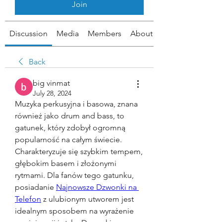
Join
Discussion
Media
Members
About
Back
big vinmat
July 28, 2024
Muzyka perkusyjna i basowa, znana 
również jako drum and bass, to 
gatunek, który zdobył ogromną 
popularność na całym świecie. 
Charakteryzuje się szybkim tempem, 
głębokim basem i złożonymi 
rytmami. Dla fanów tego gatunku, 
posiadanie 
Najnowsze Dzwonki na 
Telefon
 z ulubionym utworem jest 
idealnym sposobem na wyrażenie 