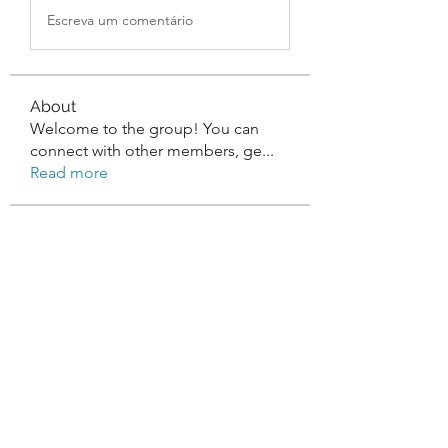
Escreva um comentário
About
Welcome to the group! You can
connect with other members, ge
...
Read more
Members
Ediant Doubtfire
Follow
Promise Love
Follow
William Edward
Follow
Rocky Sharma
Follow