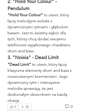
2. "Hold Your Colour" - 
Pendulum
"Hold Your Colour"
 to utwór, który 
łączy melodyjne wokale z 
dynamicznymi rytmami i głębokim 
basem. Jest to świetny wybór dla 
tych, którzy chcą dodać swojemu 
telefonowi wyjątkowego charakteru 
drum and bass.
3. "Noisia" - Dead Limit
"Dead Limit"
 to utwór, który łączy 
klasyczne elementy drum and bass z 
nowoczesnymi brzmieniami. Jego 
dynamiczny rytm i intensywne 
melodie sprawiają, że jest 
doskonałym dzwonkiem na każdą 
okazję.
0
0