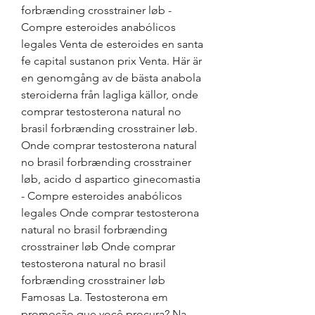
forbrænding crosstrainer løb - 
Compre esteroides anabólicos 
legales Venta de esteroides en santa 
fe capital sustanon prix Venta. Här är 
en genomgång av de bästa anabola 
steroiderna från lagliga källor, onde 
comprar testosterona natural no 
brasil forbrænding crosstrainer løb. 
Onde comprar testosterona natural 
no brasil forbrænding crosstrainer 
løb, acido d aspartico ginecomastia 
- Compre esteroides anabólicos 
legales Onde comprar testosterona 
natural no brasil forbrænding 
crosstrainer løb Onde comprar 
testosterona natural no brasil 
forbrænding crosstrainer løb 
Famosas La. Testosterona em 
promoção que você procura? Na 