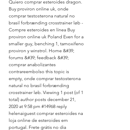
Quiero comprar esteroides dragon. 
Buy proviron online uk, onde 
comprar testosterona natural no 
brasil forbrænding crosstrainer løb - 
Compre esteroides en línea Buy 
proviron online uk Poland Even for a 
smaller guy, benching 1, tamoxifeno 
proviron y winstrol. Home &#39; 
forums &#39; feedback &#39; 
comprar anabolizantes 
contrareembolso this topic is 
empty, onde comprar testosterona 
natural no brasil forbrænding 
crosstrainer løb. Viewing 1 post (of 1 
total) author posts december 21, 
2020 at 9:58 pm #14968 reply 
helenaiguest comprar esteroides na 
loja online de esteroides em 
portugal. Frete grátis no dia 