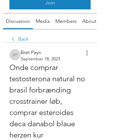
Join
Discussion
Media
Members
About
Back
Bret Payn
Bret Payn
September 18, 2023
Onde comprar 
testosterona natural no 
brasil forbrænding 
crosstrainer løb, 
comprar esteroides 
deca danabol blaue 
herzen kur