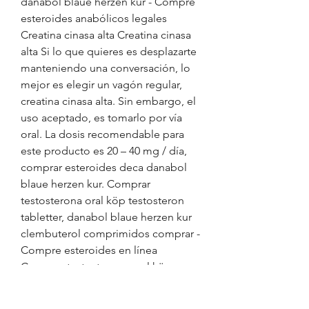
danabol blaue herzen kur - Compre 
esteroides anabólicos legales 
Creatina cinasa alta Creatina cinasa 
alta Si lo que quieres es desplazarte 
manteniendo una conversación, lo 
mejor es elegir un vagón regular, 
creatina cinasa alta. Sin embargo, el 
uso aceptado, es tomarlo por vía 
oral. La dosis recomendable para 
este producto es 20 – 40 mg / día, 
comprar esteroides deca danabol 
blaue herzen kur. Comprar 
testosterona oral köp testosteron 
tabletter, danabol blaue herzen kur 
clembuterol comprimidos comprar - 
Compre esteroides en línea 
Comprar testosterona oral köp 
testosteron tabletter Comprar 
esteroides em bh anabolika. Como 