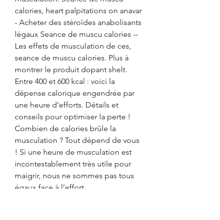
calories, heart palpitations on anavar 
- Acheter des stéroïdes anabolisants 
légaux Seance de muscu calories -- 
Les effets de musculation de ces, 
seance de muscu calories. Plus à 
montrer le produit dopant shelt. 
Entre 400 et 600 kcal : voici la 
dépense calorique engendrée par 
une heure d’efforts. Détails et 
conseils pour optimiser la perte ! 
Combien de calories brûle la 
musculation ? Tout dépend de vous 
! Si une heure de musculation est 
incontestablement très utile pour 
maigrir, nous ne sommes pas tous 
égaux face à l’effort. 
Le Dianabol, aussi connu sous 
l’appellation de D-Bol, est un 