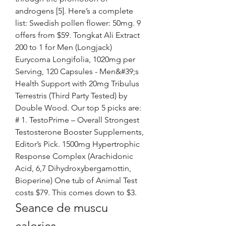
androgens [5]. Here’s a complete 
list: Swedish pollen flower: 50mg. 9 
offers from $59. Tongkat Ali Extract 
200 to 1 for Men (Longjack) 
Eurycoma Longifolia, 1020mg per 
Serving, 120 Capsules - Men&#39;s 
Health Support with 20mg Tribulus 
Terrestris (Third Party Tested) by 
Double Wood. Our top 5 picks are: 
# 1. TestoPrime – Overall Strongest 
Testosterone Booster Supplements, 
Editor’s Pick. 1500mg Hypertrophic 
Response Complex (Arachidonic 
Acid, 6,7 Dihydroxybergamottin, 
Bioperine) One tub of Animal Test 
costs $79. This comes down to $3. 
Seance de muscu 
calories