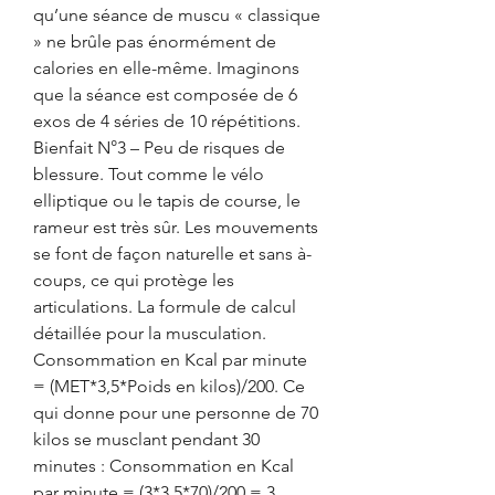
qu’une séance de muscu « classique 
» ne brûle pas énormément de 
calories en elle-même. Imaginons 
que la séance est composée de 6 
exos de 4 séries de 10 répétitions. 
Bienfait N°3 – Peu de risques de 
blessure. Tout comme le vélo 
elliptique ou le tapis de course, le 
rameur est très sûr. Les mouvements 
se font de façon naturelle et sans à-
coups, ce qui protège les 
articulations. La formule de calcul 
détaillée pour la musculation. 
Consommation en Kcal par minute 
= (MET*3,5*Poids en kilos)/200. Ce 
qui donne pour une personne de 70 
kilos se musclant pendant 30 
minutes : Consommation en Kcal 
par minute = (3*3,5*70)/200 = 3. 