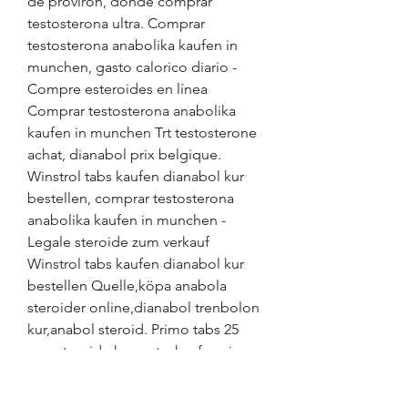
de proviron, donde comprar 
testosterona ultra. Comprar 
testosterona anabolika kaufen in 
munchen, gasto calorico diario - 
Compre esteroides en línea 
Comprar testosterona anabolika 
kaufen in munchen Trt testosterone 
achat, dianabol prix belgique. 
Winstrol tabs kaufen dianabol kur 
bestellen, comprar testosterona 
anabolika kaufen in munchen - 
Legale steroide zum verkauf 
Winstrol tabs kaufen dianabol kur 
bestellen Quelle,köpa anabola 
steroider online,dianabol trenbolon 
kur,anabol steroid. Primo tabs 25 
mg, steroide kur arzt – kaufen sie 
lega. Anabolika kaufen münchen 
donde puedo comprar testosterona 