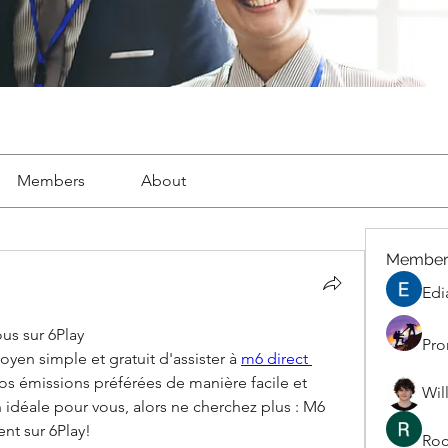
Members
About
Member
Edi
us sur 6Play
Pro
yen simple et gratuit d'assister à 
m6 direct 
vos émissions préférées de manière facile et 
Wil
 idéale pour vous, alors ne cherchez plus : M6 
nt sur 6Play! 
Roc