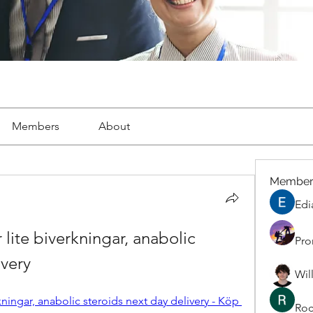
Members
About
Member
Edi
lite biverkningar, anabolic 
Pro
ivery
Wil
kningar, anabolic steroids next day delivery - Köp 
Roc