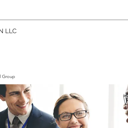
N LLC
l Group