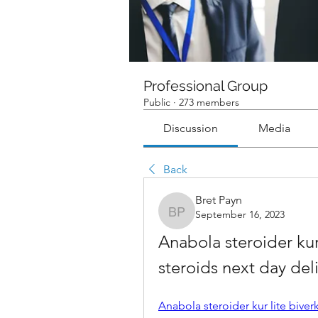
Professional Group
Public
·
273 members
Discussion
Media
Back
Bret Payn
September 16, 2023
Bret Payn
Anabola steroider kur 
steroids next day del
Anabola steroider kur lite biver