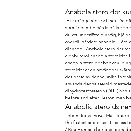
Anabola steroider kur
 Hur många reps och set. De bästa steroiderna för nybörjare är milda steroider , 
som är mindre hårda på kroppe
du att underlätta din väg, hjälp
över till hårdare anabola. Hård 
dianabol. Anabola steroider test
clenbuterol anabola steroider 1
anabola steroider bodybuilding
steroider är en användbar skära
det bästa av denna unika föreni
används denna steroid mestadels
dihydrotestosteron (DHT) och a
Anabolic steroids nex
 International Royal Mail Tracked &amp; Signed – £10. It’s our goal to provide 
the fastest and easiest access to
/ Box Human chorionic gonadot