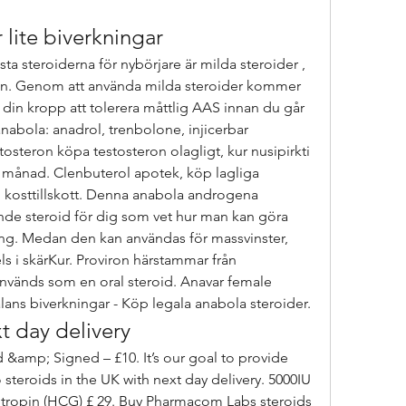
 lite biverkningar
n. Genom att använda milda steroider kommer 
a din kropp att tolerera måttlig AAS innan du går 
anabola: anadrol, trenbolone, injicerbar 
osteron köpa testosteron olagligt, kur nusipirkti 
 månad. Clenbuterol apotek, köp lagliga 
 kosttillskott. Denna anabola androgena 
nde steroid för dig som vet hur man kan göra 
ng. Medan den kan användas för massvinster, 
 i skärKur. Proviron härstammar från 
nvänds som en oral steroid. Anavar female 
before and after, Teston man balans biverkningar - Köp legala anabola steroider. 
t day delivery
 steroids in the UK with next day delivery. 5000IU 
ropin (HCG) £ 29. Buy Pharmacom Labs steroids 