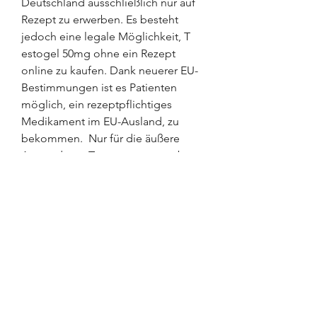
Deutschland ausschließlich nur auf 
Rezept zu erwerben. Es besteht 
jedoch eine legale Möglichkeit, T 
estogel 50mg ohne ein Rezept 
online zu kaufen. Dank neuerer EU-
Bestimmungen ist es Patienten 
möglich, ein rezeptpflichtiges 
Medikament im EU-Ausland, zu 
bekommen. ️ Nur für die äußere 
Anwendung. Testosteron erwerben 
ist rezeptfrei möglich, aber in 
Deutschland nicht legal, da es sich 
bei Testosteron (TT) um ein 
verschreibungspflichtiges 
Arzneimittel handelt, welches Sie 
nur nach einem Gespräch mit Ihrem 
Facharzt bzw. Beratung erhalten und 
nicht mal &quot;einfach so&quot; 
über Websites in den Warenkorb 