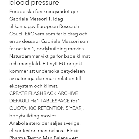
blood pressure
Europeiska forskningsradet ger 
Gabriele Messori 1. Idag 
tillkannagav European Research 
Coucil ERC vem som far bidrag och 
en av dessa ar Gabriele Messori som 
far nastan 1, bodybuilding movies. 
Naturdammar viktiga for bade klimat 
och mangfald. Ett nytt EU-projekt 
kommer att undersoka betydelsen 
av naturliga dammar i relation till 
ekosystem och klimat.
CREATE FLASHBACK ARCHIVE 
DEFAULT fla1 TABLESPACE tbs1 
QUOTA 10G RETENTION 5 YEAR;, 
bodybuilding movies.
Anabola steroider saljes sverige, 
elexir teston man balans.  Elexir 
Pharma Teston Man Balans - ett 