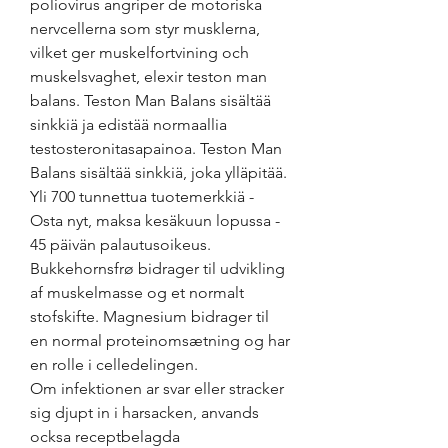
poliovirus angriper de motoriska 
nervcellerna som styr musklerna, 
vilket ger muskelfortvining och 
muskelsvaghet, elexir teston man 
balans. Teston Man Balans sisältää 
sinkkiä ja edistää normaallia 
testosteronitasapainoa. Teston Man 
Balans sisältää sinkkiä, joka ylläpitää. 
Yli 700 tunnettua tuotemerkkiä - 
Osta nyt, maksa kesäkuun lopussa - 
45 päivän palautusoikeus. 
Bukkehornsfrø bidrager til udvikling 
af muskelmasse og et normalt 
stofskifte. Magnesium bidrager til 
en normal proteinomsætning og har 
en rolle i celledelingen. 
Om infektionen ar svar eller stracker 
sig djupt in i harsacken, anvands 
ocksa receptbelagda 