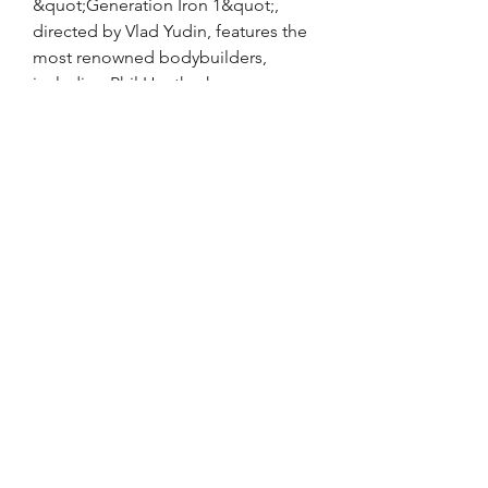
&quot;Generation Iron 1&quot;, 
directed by Vlad Yudin, features the 
most renowned bodybuilders, 
including Phil Heath who, 
competing in the IFBB, has 
repeatedly won the coveted title of 
Mr Olympia. In the film we’re 
following along some of the most 
recognized names in bodybuilding 
such as Mike Katz, Ken Waller, Lou 
Ferrigno, Franco Columbo, and 
Arnold Schwarzenegger. Writer-
director Elijah Bynum’s unsparing 
account of a broken man’s pursuit of 
the American Dream is a grueling 
odyssey fueled by equal parts rage 
and despair. .
Bodybuilding movies, beställ  
steroider online få muskler..