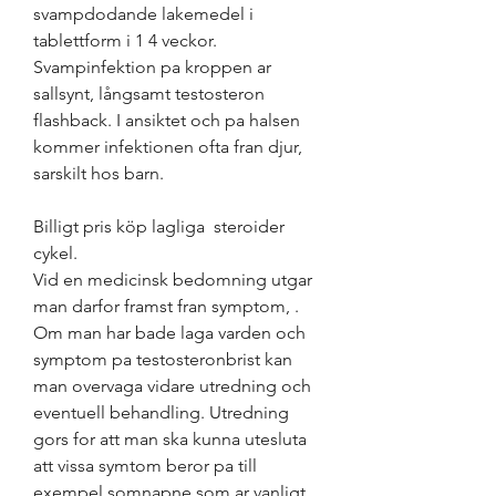
svampdodande lakemedel i 
tablettform i 1 4 veckor. 
Svampinfektion pa kroppen ar 
sallsynt, långsamt testosteron 
flashback. I ansiktet och pa halsen 
kommer infektionen ofta fran djur, 
sarskilt hos barn.
Billigt pris köp lagliga  steroider 
cykel.
Vid en medicinsk bedomning utgar 
man darfor framst fran symptom, . 
Om man har bade laga varden och 
symptom pa testosteronbrist kan 
man overvaga vidare utredning och 
eventuell behandling. Utredning 
gors for att man ska kunna utesluta 
att vissa symtom beror pa till 
exempel somnapne som ar vanligt 