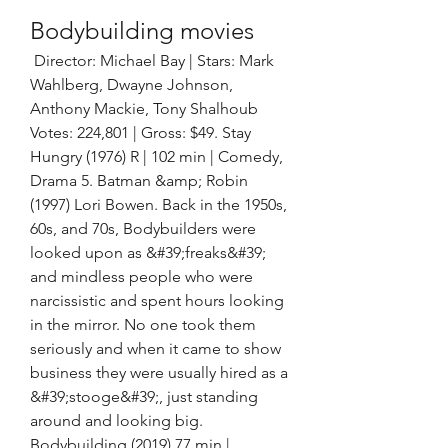
Bodybuilding movies
 Director: Michael Bay | Stars: Mark 
Wahlberg, Dwayne Johnson, 
Anthony Mackie, Tony Shalhoub 
Votes: 224,801 | Gross: $49. Stay 
Hungry (1976) R | 102 min | Comedy, 
Drama 5. Batman &amp; Robin 
(1997) Lori Bowen. Back in the 1950s, 
60s, and 70s, Bodybuilders were 
looked upon as &#39;freaks&#39; 
and mindless people who were 
narcissistic and spent hours looking 
in the mirror. No one took them 
seriously and when it came to show 
business they were usually hired as a 
&#39;stooge&#39;, just standing 
around and looking big. 
Bodybuilding (2019) 77 min | 