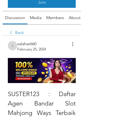
Join
Discussion
Media
Members
About
Back
salahar660
salahar660
February 25, 2024
SUSTER123 : Daftar 
Agen Bandar Slot 
Mahjong Ways Terbaik 