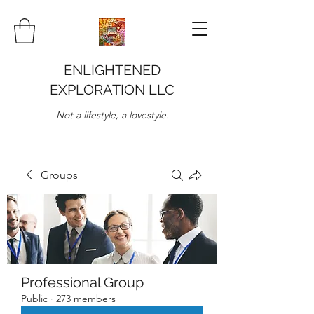
ENLIGHTENED
EXPLORATION LLC
Not a lifestyle, a lovestyle.
Groups
Professional Group
Public
·
273 members