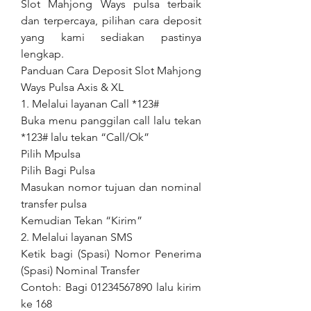
Slot Mahjong Ways pulsa terbaik 
dan terpercaya, pilihan cara deposit 
yang kami sediakan pastinya 
lengkap.
Panduan Cara Deposit Slot Mahjong 
Ways Pulsa Axis & XL
1. Melalui layanan Call *123#
Buka menu panggilan call lalu tekan 
*123# lalu tekan “Call/Ok”
Pilih Mpulsa
Pilih Bagi Pulsa
Masukan nomor tujuan dan nominal 
transfer pulsa
Kemudian Tekan “Kirim”
2. Melalui layanan SMS
Ketik bagi (Spasi) Nomor Penerima 
(Spasi) Nominal Transfer
Contoh: Bagi 01234567890 lalu kirim 
ke 168