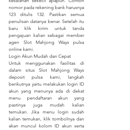
kesalahan sekecil apapun. Contoh 
nomor pada rekening bank harusnya 
123 ditulis 132. Pastikan semua 
penulisan datanya benar. Setelah itu 
baru klik kirim untuk tanda 
pengajuan kalian sebagai member 
agen Slot Mahjong Ways pulsa 
online kami.
Login Akun Mudah dan Cepat
Untuk menggunakan fasilitas di 
dalam situs Slot Mahjong Ways 
deposit pulsa kami, langkah 
berikutnya yaitu melakukan login ID 
akun yang menunya ada di dekat 
menu pendaftaran akun yang 
pastinya juga mudah kalian 
temukan. Jika menu login sudah 
kalian temukan, klik tombolnya dan 
akan muncul kolom ID akun serta 