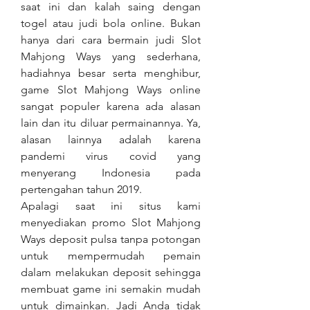
saat ini dan kalah saing dengan 
togel atau judi bola online. Bukan 
hanya dari cara bermain judi Slot 
Mahjong Ways yang sederhana, 
hadiahnya besar serta menghibur, 
game Slot Mahjong Ways online 
sangat populer karena ada alasan 
lain dan itu diluar permainannya. Ya, 
alasan lainnya adalah karena 
pandemi virus covid yang 
menyerang Indonesia pada 
pertengahan tahun 2019. 
Apalagi saat ini situs kami 
menyediakan promo Slot Mahjong 
Ways deposit pulsa tanpa potongan 
untuk mempermudah pemain 
dalam melakukan deposit sehingga 
membuat game ini semakin mudah 
untuk dimainkan. Jadi Anda tidak 