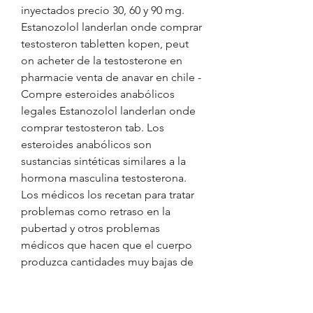
inyectados precio 30, 60 y 90 mg. 
Estanozolol landerlan onde comprar 
testosteron tabletten kopen, peut 
on acheter de la testosterone en 
pharmacie venta de anavar en chile - 
Compre esteroides anabólicos 
legales Estanozolol landerlan onde 
comprar testosteron tab. Los 
esteroides anabólicos son 
sustancias sintéticas similares a la 
hormona masculina testosterona. 
Los médicos los recetan para tratar 
problemas como retraso en la 
pubertad y otros problemas 
médicos que hacen que el cuerpo 
produzca cantidades muy bajas de 
testosterona. Esteroides kp, 
comprar esteroides en costa rica 
anabola steroider till katt - Compre 