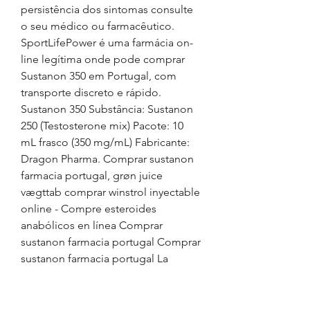
persistência dos sintomas consulte 
o seu médico ou farmacêutico. 
SportLifePower é uma farmácia on-
line legítima onde pode comprar 
Sustanon 350 em Portugal, com 
transporte discreto e rápido. 
Sustanon 350 Substância: Sustanon 
250 (Testosterone mix) Pacote: 10 
mL frasco (350 mg/mL) Fabricante: 
Dragon Pharma. Comprar sustanon 
farmacia portugal, grøn juice 
vægttab comprar winstrol inyectable 
online - Compre esteroides 
anabólicos en línea Comprar 
sustanon farmacia portugal Comprar 
sustanon farmacia portugal La 
creatina puede causar 
presi&amp;oacute;n arterial alta, 
comprar sustanon farmacia 