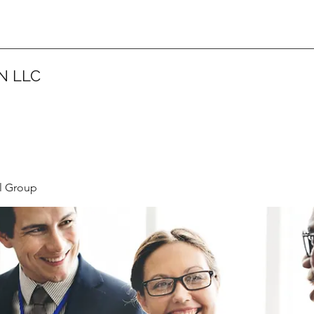
N LLC
l Group