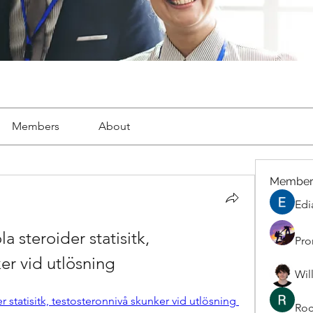
Members
About
Member
Edi
steroider statisitk, 
Pro
er vid utlösning
Wil
statisitk, testosteronnivå skunker vid utlösning 
Roc