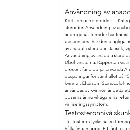
Användning av anabola
Kortison och steroider — Kategor
steroider. Användning av anabol
androgena steroider har främst 
decennierna har den olagliga a
av anabola steroider statisitk, G
Användning av anabola steroider 
Dbol-vinsterna. Rapporten visar 
procent färre börjar använda Ana
besparingar för samhället på 157
kvinnor: Eftersom Stanozolol-ho
användas av kvinnor, är detta ett
doserna ännu viktigare här efter
viriliseringssymptom. 
Testosteronnivå skunk
 Testosteron tycks ha en förmåga att hålla oss på gott humör och hjälpa oss att 
hålla ångan uppe. Ett lågt test