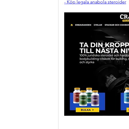
- Köp legala anabola steroider