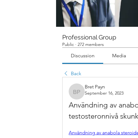
Professional Group
Public
·
272 members
Discussion
Media
Back
Bret Payn
September 16, 2023
Bret Payn
Användning av anabola 
testosteronnivå skunk
Användning av anabola steroider 