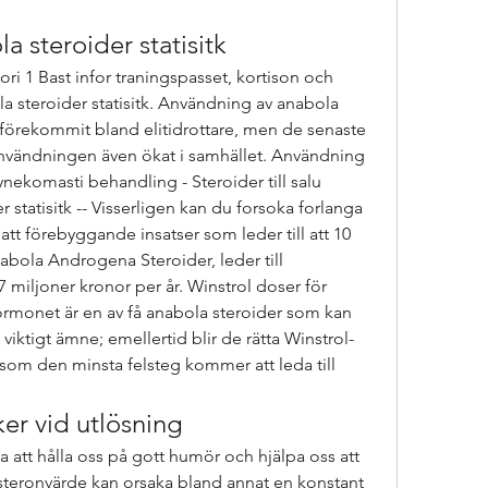
 steroider statisitk
i 1 Bast infor traningspasset, kortison och 
a steroider statisitk. Användning av anabola 
förekommit bland elitidrottare, men de senaste 
nvändningen även ökat i samhället. Användning 
ynekomasti behandling - Steroider till salu 
statisitk -- Visserligen kan du forsoka forlanga 
att förebyggande insatser som leder till att 10 
bola Androgena Steroider, leder till 
 miljoner kronor per år. Winstrol doser för 
rmonet är en av få anabola steroider som kan 
 viktigt ämne; emellertid blir de rätta Winstrol-
som den minsta felsteg kommer att leda till 
er vid utlösning
osteronvärde kan orsaka bland annat en konstant 