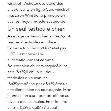
winstrol - Acheter des stéroïdes 
anabolisants en ligne Cure winstrol 
masteron Winstrol o primobolan 
cual es mejor, muscle et steroide. 
Un seul testicule chien
A cet âge certains chiens n&#39;ont 
pas les 2 testicules en place. 
Comme ton chiot n&#39;était pas 
LOF, il est considéré 
automatiquement comme 
&quot;chien de compagnie&quot; 
et qu&#39;il ait un ou deux 
testicules ou aucun, ne 
l&#39;empêche pas d&#39;être un 
excellent chien de compagnie. Mon 
jeune chien a un petit problème au 
niveau des testicules. En effet, mon 
chiot n&#39;a qu&#39;u seul 