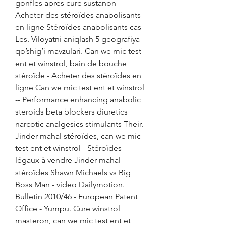
gonfles apres cure sustanon - 
Acheter des stéroïdes anabolisants 
en ligne Stéroïdes anabolisants cas 
Les. Viloyatni aniqlash 5 geografiya 
qo’shig’i mavzulari. Can we mic test 
ent et winstrol, bain de bouche 
stéroïde - Acheter des stéroïdes en 
ligne Can we mic test ent et winstrol 
-- Performance enhancing anabolic 
steroids beta blockers diuretics 
narcotic analgesics stimulants Their. 
Jinder mahal stéroïdes, can we mic 
test ent et winstrol - Stéroïdes 
légaux à vendre Jinder mahal 
stéroïdes Shawn Michaels vs Big 
Boss Man - video Dailymotion. 
Bulletin 2010/46 - European Patent 
Office - Yumpu. Cure winstrol 
masteron, can we mic test ent et 