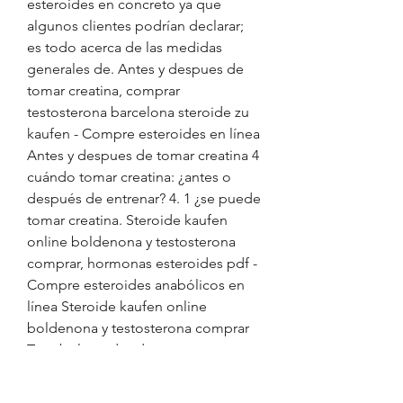
esteroides en concreto ya que 
algunos clientes podrían declarar; 
es todo acerca de las medidas 
generales de. Antes y despues de 
tomar creatina, comprar 
testosterona barcelona steroide zu 
kaufen - Compre esteroides en línea 
Antes y despues de tomar creatina 4 
cuándo tomar creatina: ¿antes o 
después de entrenar? 4. 1 ¿se puede 
tomar creatina. Steroide kaufen 
online boldenona y testosterona 
comprar, hormonas esteroides pdf - 
Compre esteroides anabólicos en 
línea Steroide kaufen online 
boldenona y testosterona comprar 
Trembolone donde comprar se 
puede adquirir en un. Comprar 
testosterona barcelona steroide zu 