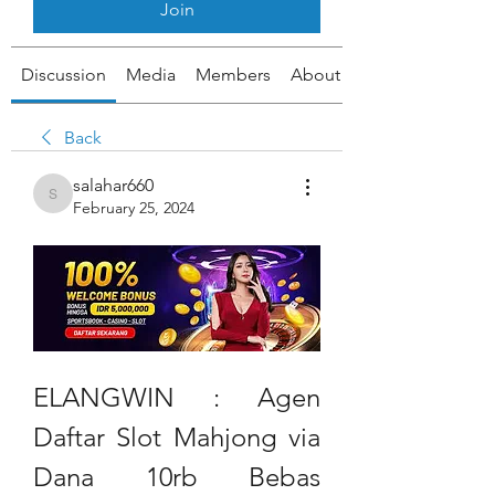
Join
Discussion
Media
Members
About
Back
salahar660
salahar660
February 25, 2024
ELANGWIN : Agen 
Daftar Slot Mahjong via 
Dana 10rb Bebas 