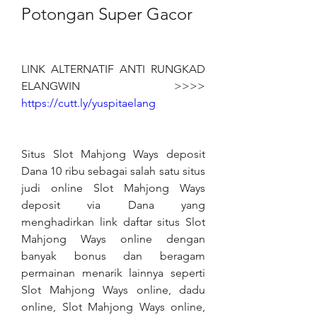
Potongan Super Gacor
LINK ALTERNATIF ANTI RUNGKAD  
ELANGWIN >>>> 
https://cutt.ly/yuspitaelang
Situs Slot Mahjong Ways deposit 
Dana 10 ribu sebagai salah satu situs 
judi online Slot Mahjong Ways 
deposit via Dana yang 
menghadirkan link daftar situs Slot 
Mahjong Ways online dengan 
banyak bonus dan beragam 
permainan menarik lainnya seperti 
Slot Mahjong Ways online, dadu 
online, Slot Mahjong Ways online, 