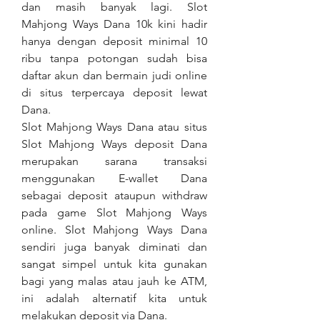
dan masih banyak lagi. Slot 
Mahjong Ways Dana 10k kini hadir 
hanya dengan deposit minimal 10 
ribu tanpa potongan sudah bisa 
daftar akun dan bermain judi online 
di situs terpercaya deposit lewat 
Dana.
Slot Mahjong Ways Dana atau situs 
Slot Mahjong Ways deposit Dana 
merupakan sarana transaksi 
menggunakan E-wallet Dana 
sebagai deposit ataupun withdraw 
pada game Slot Mahjong Ways 
online. Slot Mahjong Ways Dana 
sendiri juga banyak diminati dan 
sangat simpel untuk kita gunakan 
bagi yang malas atau jauh ke ATM, 
ini adalah alternatif kita untuk 
melakukan deposit via Dana.