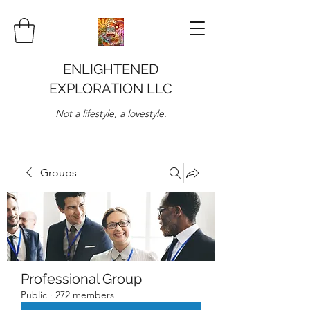
ENLIGHTENED
EXPLORATION LLC
Not a lifestyle, a lovestyle.
Groups
Professional Group
Public
·
272 members