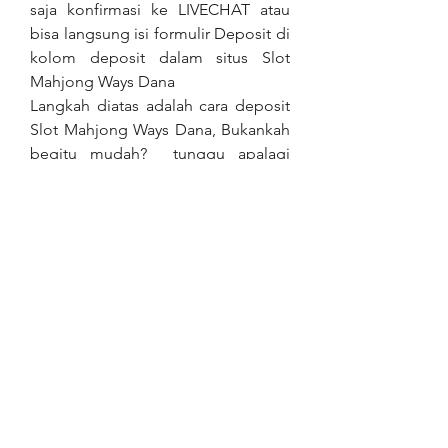
saja konfirmasi ke LIVECHAT atau 
bisa langsung isi formulir Deposit di 
kolom deposit dalam situs Slot 
Mahjong Ways Dana
Langkah diatas adalah cara deposit 
Slot Mahjong Ways Dana, Bukankah 
begitu mudah?  tunggu apalagi 
langsung saja daftarkan diri disitus 
Slot Mahjong
0
0
Write a comment...
About
Welcome to the group! You can
connect with other members, ge
...
Read more