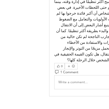
أثناء الانشغال بالتفاصيل اليومية. البعض يكتشف أنه أصبح أكثر تنظيمًا في إدارة وقته، بينما 
يدرك آخرون أهمية التخطيط المبكر وعدم تأجيل المهام حتى اللحظات الأخيرة. في بعض 
 ذكر أشخاص أن أكبر فائدة خرجوا بها لم 
تكن مرتبطة بالنقل نفسه، بل بفهم أفضل لكيفية ترتيب الأولويات والتعامل مع الضغوط 
المفاجئة. وفي نقاشات أخرى حول شركة نقل عفش بينبع أشار البعض إلى أن الانتقال 
منحهم فرصة لإعادة تقييم ممتلكاتهم وعاداتهم اليومية والبدء بطريقة أكثر تنظيمًا. كما أن 
متابعة محتوى مثل نصائح نقل الأثاث تُظهر أن أغلب التجارب الناجحة لم تكن خالية من 
التحديات، بل كانت نتيجة القدرة على التكيف مع التغييرات والاستفادة من الأخطاء 
السابقة. ومع مرور الوقت تصبح عملية الانتقال ذكرى تحمل مزيجًا من التوتر والإنجاز 
والتعلم. لذلك يبقى السؤال: عندما تنتهي كل مراحل الانتقال، هل تكون القيمة الحقيقية في 
 الشخص خلال الرحلة كلها؟
0
1 Comment
Write a comment...