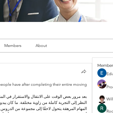
Members
About
Member
Edi
eople have after completing their entire moving 
Pro
Wil
Roc