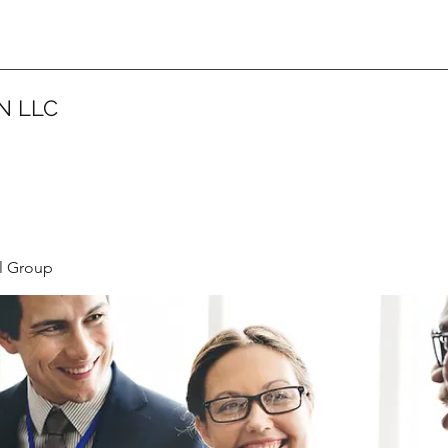
N LLC
l Group