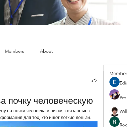
Members
About
Member
Edi
Pro
за почку человеческую
у на почки человека и риски, связанные с 
Wil
ормация для тех, кто ищет легкие деньги.
Roc