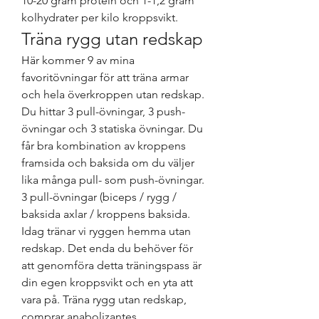
10-20 gram protein och 1-1,2 gram 
kolhydrater per kilo kroppsvikt. 
Träna rygg utan redskap
Här kommer 9 av mina 
favoritövningar för att träna armar 
och hela överkroppen utan redskap. 
Du hittar 3 pull-övningar, 3 push-
övningar och 3 statiska övningar. Du 
får bra kombination av kroppens 
framsida och baksida om du väljer 
lika många pull- som push-övningar. 
3 pull-övningar (biceps / rygg / 
baksida axlar / kroppens baksida. 
Idag tränar vi ryggen hemma utan 
redskap. Det enda du behöver för 
att genomföra detta träningspass är 
din egen kroppsvikt och en yta att 
vara på. Träna rygg utan redskap, 
comprar anabolizantes 