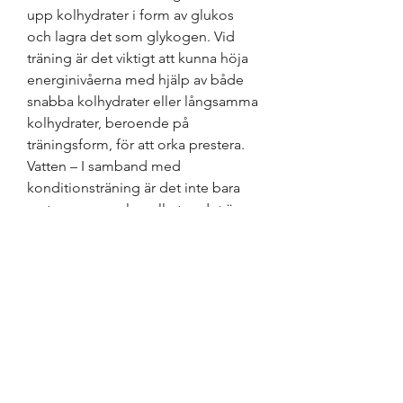
upp kolhydrater i form av glukos 
och lagra det som glykogen. Vid 
träning är det viktigt att kunna höja 
energinivåerna med hjälp av både 
snabba kolhydrater eller långsamma 
kolhydrater, beroende på 
träningsform, för att orka prestera. 
Vatten – I samband med 
konditionsträning är det inte bara 
maten som spelar roll utan det är 
även mycket viktigt att dricka 
ordentligt för att du ska behålla 
kroppens vätskenivåer. 6 mellanmål 
att äta efter löpningen. Smoothie på 
yoghurt, havregryn, och frukter som 
banan och mango och/eller bär. 
Steroider piller oxy, kolhydrater efter 
träning - Steroider till salu Steroider 