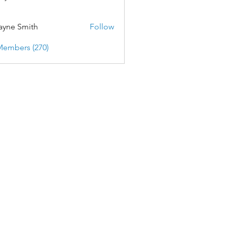
yne Smith
Follow
Members (270)