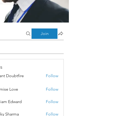
Join
s
ant Doubtfire
Follow
mise Love
Follow
liam Edward
Follow
ky Sharma
Follow