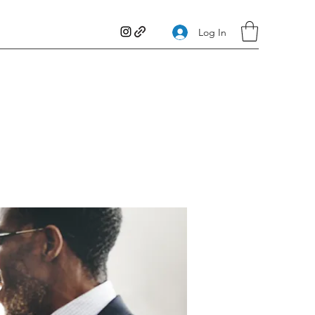
Log In