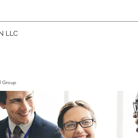
N LLC
l Group