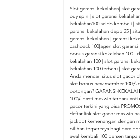
Slot garansi kekalahan| slot gar
buy spin | slot garansi kekalahan
kekalahan100 saldo kembali | sit
garansi kekalahan depo 25 | situ
garansi kekalahan | garansi kekal
cashback 100|agen slot garansi k
bonus garansi kekalahan 100 | da
kekalahan 100 | slot garansi keka
kekalahan 100 terbaru | slot gar
Anda mencari situs slot gacor 
slot bonus new member 100% de
potongan? GARANSI-KEKALAHAN-
100% pasti maxwin terbaru anti
gacor terkini yang bisa PRO
daftar link slot gacor maxwin h
jackpot kemenangan dengan mud
pilihan terpercaya bagi para p
awal kembali 100 persen tanpa s