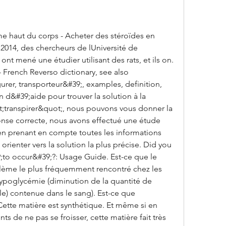
 haut du corps - Acheter des stéroïdes en 
2014, des chercheurs de lUniversité de 
nt mené une étudier utilisant des rats, et ils on. 
- French Reverso dictionary, see also 
igurer, transporteur&#39;, examples, definition, 
 d&#39;aide pour trouver la solution à la 
;transpirer&quot;, nous pouvons vous donner la 
onse correcte, nous avons effectué une étude 
n prenant en compte toutes les informations 
rienter vers la solution la plus précise. Did you 
to occur&#39;?: Usage Guide. Est-ce que le 
oblème le plus fréquemment rencontré chez les 
hypoglycémie (diminution de la quantité de 
e) contenue dans le sang). Est-ce que 
 Cette matière est synthétique. Et même si en 
s de ne pas se froisser, cette matière fait très 