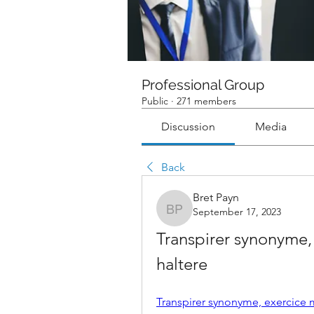
Professional Group
Public
·
271 members
Discussion
Media
Back
Bret Payn
September 17, 2023
Bret Payn
Transpirer synonyme,
haltere
Transpirer synonyme, exercice m