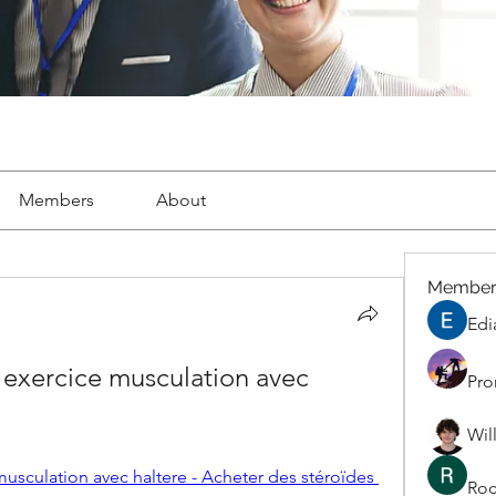
Members
About
Member
Edi
 exercice musculation avec 
Pro
Wil
usculation avec haltere - Acheter des stéroïdes 
Roc