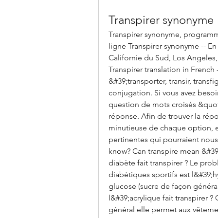
Transpirer synonyme
Transpirer synonyme, programme
ligne Transpirer synonyme -- En 
Californie du Sud, Los Angeles, o
Transpirer translation in French 
&#39;transporter, transir, transf
conjugation. Si vous avez besoin
question de mots croisés &quot
réponse. Afin de trouver la rép
minutieuse de chaque option, e
pertinentes qui pourraient nous o
know? Can transpire mean &#39;
diabète fait transpirer ? Le pr
diabétiques sportifs est l&#39;
glucose (sucre de façon général
l&#39;acrylique fait transpirer ?
général elle permet aux vêtement