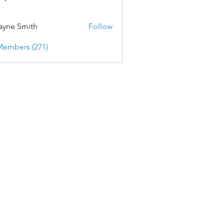
yne Smith
Follow
Members (271)