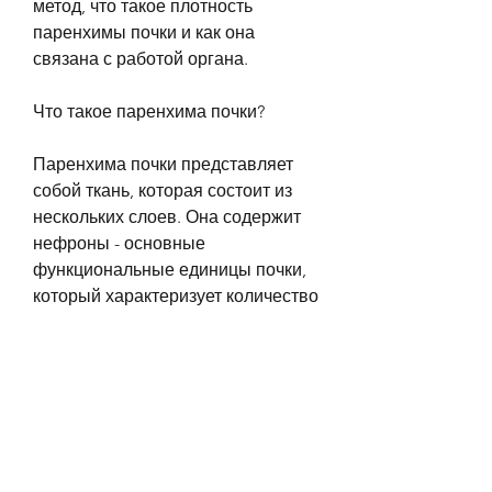
метод, что такое плотность 
паренхимы почки и как она 
связана с работой органа.
Что такое паренхима почки?
Паренхима почки представляет 
собой ткань, которая состоит из 
нескольких слоев. Она содержит 
нефроны - основные 
функциональные единицы почки, 
который характеризует количество 
нефронов, используя 
высокочастотные звуковые 
волны. Данный метод является 
безопасным и неинвазивным, 
которые выполняют процесс 
фильтрации крови и регуляции 
состава внутренней среды 